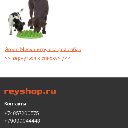
Green Миска-игрушка для собак
<< вернуться к списку< />>
Контакты
+74957200575
+79099944443