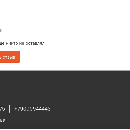
ы
ще никто не оставлял
ь отзыв
75
+79099944443
ва