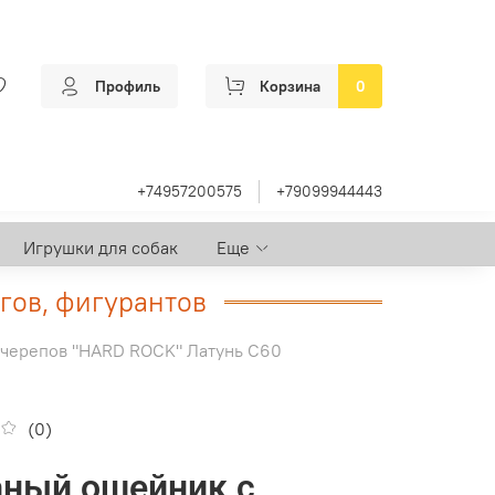
Профиль
Корзина
0
+74957200575
+79099944443
Игрушки для собак
Еще
гов, фигурантов
 черепов "HARD ROCK" Латунь С60
(0)
ный ошейник с