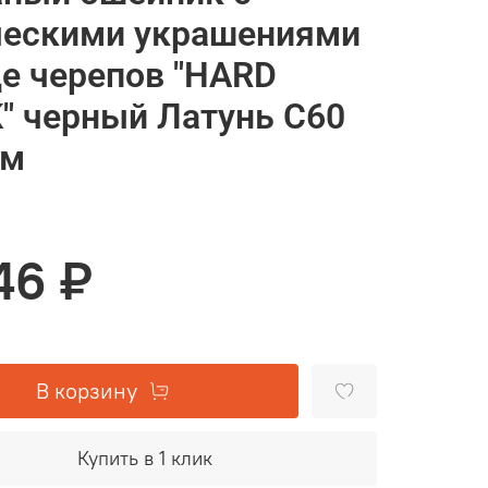
ческими украшениями
де черепов "HARD
" черный Латунь С60
см
46 ₽
В корзину
Купить в 1 клик