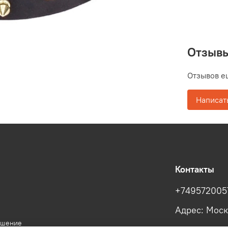
Отзыв
Отзывов е
Написат
Контакты
+749572005
Адрес: Моск
ашение