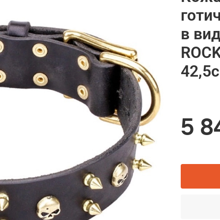
готи
в ви
ROCK
42,5
5 8