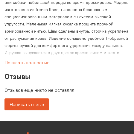
или собаки небольшой породы во время дрессировок. Модель
изготовлена из french linen, наполнена безопасным
специализированным материалом с начесом высокой
упругости. Маленькая мягкая кусалка прошита прочной
армированной нитью. Швы сделаны внутрь, строчка укреплена
от распускания краев. Изделие оснащено удобной Т-образной
формы ручкой для комфортного удержания между пальцев.
Игрушка выпускается в двух цветах красно-синем и желто-
черном, без опции выбора. Отправляться будет тот цвет,
Показать полностью
который есть на складе в момент оформления заказа. Занятия
с кусалкой из french linen помогут подготовить щенка к работе
Отзывы
с рукавом. Собака привыкает к материалу и потом легче идет
на рукав, так как при изготовлении рукава используется
Отзывов еще никто не оставлял
идентичная ткань.
Написать отзыв
Материал: french linen (синтетика)
Комплектация: одна ручка
Размер: 15 х 10 см (размеры без учета ручки)