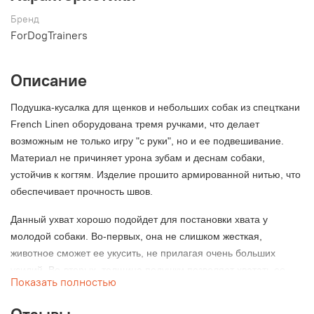
Бренд
ForDogTrainers
Описание
Подушка-кусалка для щенков и небольших собак из спецткани
French Linen оборудована тремя ручками, что делает
возможным не только игру "с руки", но и ее подвешивание.
Материал не причиняет урона зубам и деснам собаки,
устойчив к когтям. Изделие прошито армированной нитью, что
обеспечивает прочность швов.
Данный ухват хорошо подойдет для постановки хвата у
молодой собаки. Во-первых, она не слишком жесткая,
животное сможет ее укусить, не прилагая очень больших
усилий. Во-вторых, толщина подушки позволяет хватать ее
Показать полностью
полной пастью не только подростку или щенку служебной
собаки, но и представителю не крупной породы (булли экзот,