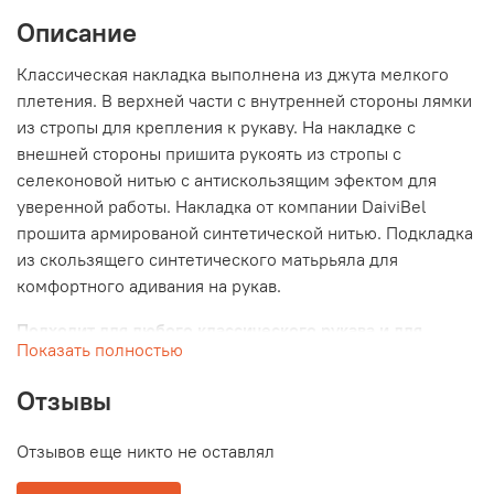
Описание
Классическая накладка выполнена из джута мелкого
плетения. В верхней части с внутренней стороны лямки
из стропы для крепления к рукаву. На накладке с
внешней стороны пришита рукоять из стропы с
селеконовой нитью с антискользящим эфектом для
уверенной работы. Накладка от компании DaiviBel
прошита армированой синтетической нитью. Подкладка
из скользящего синтетического матьрьяла для
комфортного адивания на рукав.
Подходит для любого классического рукава и для
Показать полностью
рукавов с прогибом.
Отзывы
Отзывов еще никто не оставлял