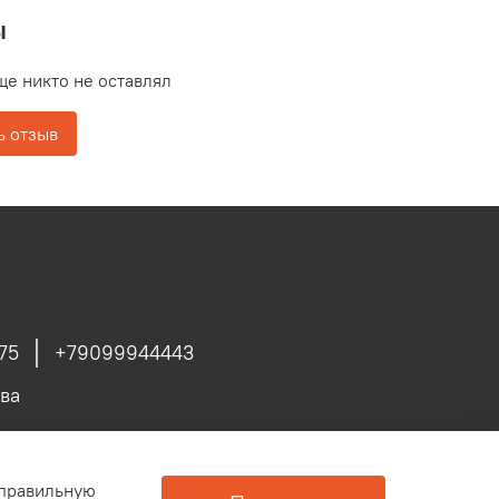
ы
ще никто не оставлял
ь отзыв
75
+79099944443
ва
 правильную