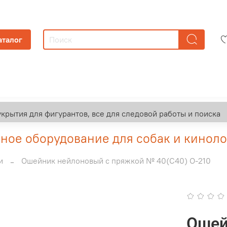
аталог
укрытия для фигурантов, все для следовой работы и поиска
ое оборудование для собак и киноло
и
Ошейник нейлоновый с пряжкой № 40(С40) О-210
Ошей