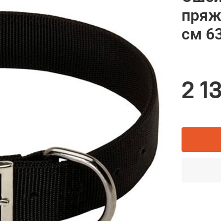
пряж
см 63
2 1