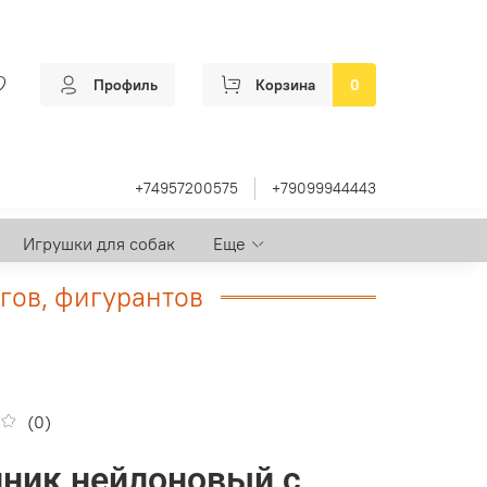
Профиль
Корзина
0
+74957200575
+79099944443
Игрушки для собак
Еще
гов, фигурантов
(0)
ник нейлоновый с