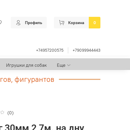
Профиль
Корзина
0
+74957200575
+79099944443
Игрушки для собак
Еще
гов, фигурантов
(0)
г 30мм 2,7м. на дну