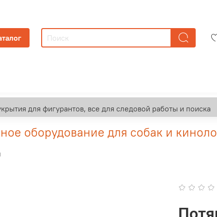
аталог
укрытия для фигурантов, все для следовой работы и поиска
ое оборудование для собак и киноло
ы
Потя