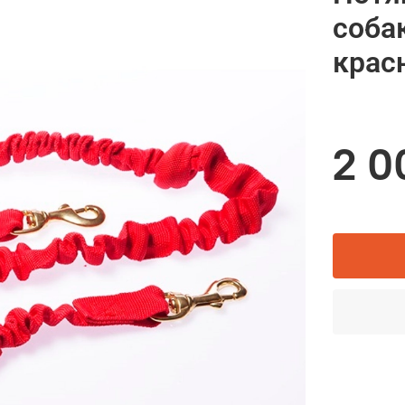
соба
крас
2 0