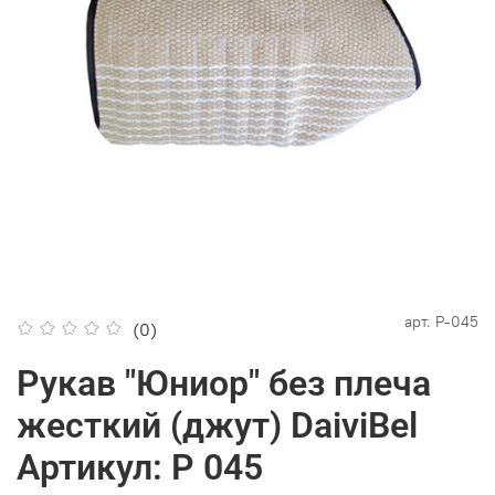
арт.
P-045
(0)
Рукав "Юниор" без плеча
жесткий (джут) DaiviBel
Артикул: Р 045